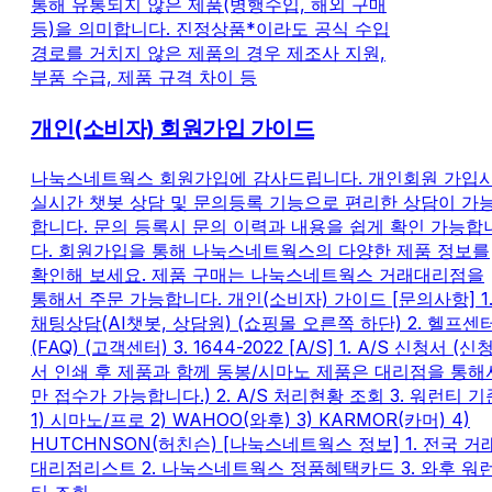
통해 유통되지 않은 제품(병행수입, 해외 구매
등)을 의미합니다. 진정상품*이라도 공식 수입
경로를 거치지 않은 제품의 경우 제조사 지원,
부품 수급, 제품 규격 차이 등
개인(소비자) 회원가입 가이드
나눅스네트웍스 회원가입에 감사드립니다. 개인회원 가입
실시간 챗봇 상담 및 문의등록 기능으로 편리한 상담이 가
합니다. 문의 등록시 문의 이력과 내용을 쉽게 확인 가능합
다. 회원가입을 통해 나눅스네트웍스의 다양한 제품 정보를
확인해 보세요. 제품 구매는 나눅스네트웍스 거래대리점을
통해서 주문 가능합니다. 개인(소비자) 가이드 [문의사항] 1
채팅상담(AI챗봇, 상담원) (쇼핑몰 오른쪽 하단) 2. 헬프센
(FAQ) (고객센터) 3. 1644-2022 [A/S] 1. A/S 신청서 (신
서 인쇄 후 제품과 함께 동봉/시마노 제품은 대리점을 통해
만 접수가 가능합니다.) 2. A/S 처리현황 조회 3. 워런티 기
1) 시마노/프로 2) WAHOO(와후) 3) KARMOR(카머) 4)
HUTCHNSON(허친슨) [나눅스네트웍스 정보] 1. 전국 거
대리점리스트 2. 나눅스네트웍스 정품혜택카드 3. 와후 워